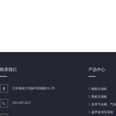
联系我们
产品中心
江苏省镇江市扬中英雄路19-2号
》
陶瓷过滤机
》
陶瓷过滤板
139-5287-9227
》
灰库气化槽、气
》
超声波清洗系统