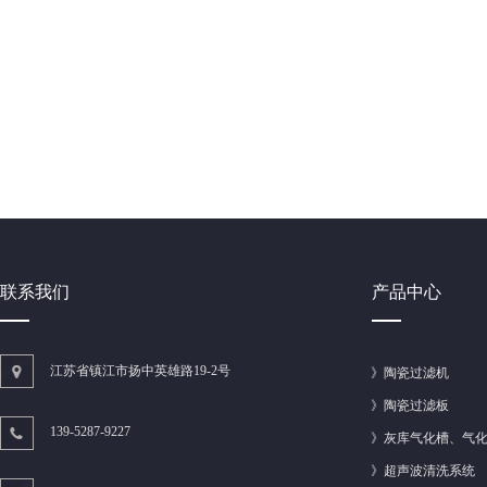
联系我们
产品中心
江苏省镇江市扬中英雄路19-2号
》
陶瓷过滤机
》
陶瓷过滤板
139-5287-9227
》
灰库气化槽、气
》
超声波清洗系统