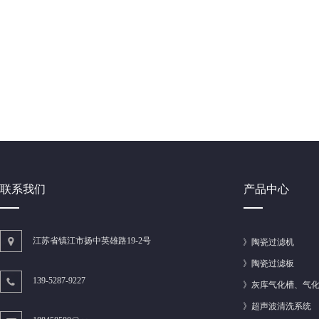
联系我们
产品中心
江苏省镇江市扬中英雄路19-2号
》
陶瓷过滤机
》
陶瓷过滤板
139-5287-9227
》
灰库气化槽、气
》
超声波清洗系统