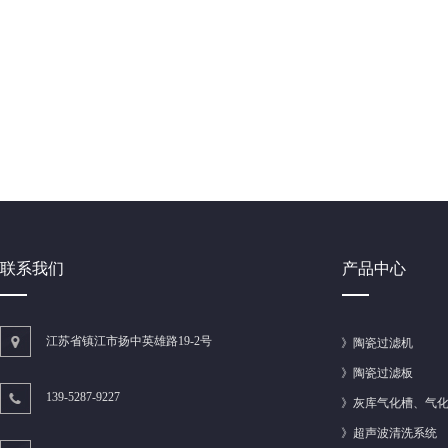
联系我们
产品中心
江苏省镇江市扬中英雄路19-2号
》
陶瓷过滤机
》
陶瓷过滤板
139-5287-9227
》
灰库气化槽、气
》
超声波清洗系统