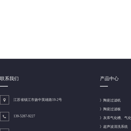
联系我们
产品中心
江苏省镇江市扬中英雄路19-2号
》
陶瓷过滤机
》
陶瓷过滤板
139-5287-9227
》
灰库气化槽、气
》
超声波清洗系统