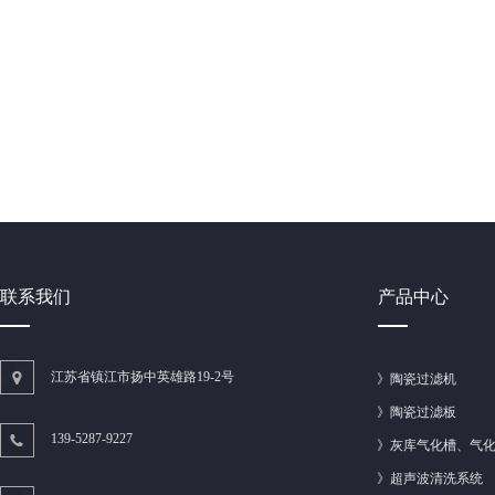
联系我们
产品中心
江苏省镇江市扬中英雄路19-2号
》
陶瓷过滤机
》
陶瓷过滤板
139-5287-9227
》
灰库气化槽、气
》
超声波清洗系统